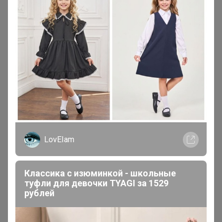
200 000+
15
ров
пользователей
по 
LovEIam
Классика с изюминкой - школьные
туфли для девочки TYAGI за 1529
рублей
Реклама