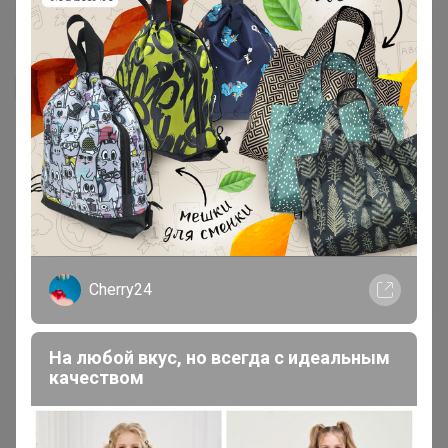
Я внимательно ознакомлен и полностью согласен
с условиями членства в клубе и правилами
вступления, изложенными в следующих
документах:
Правила совместных закупок
,
Соглашение пользователя
,
Политика
конфиденциальности
,
Обработка персональных
данных
.
Cherry24
Зарегистрироваться
На любой вкус, но всегда с идеальным
качеством