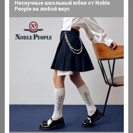
Нескучные школьный юбки от Nоblе
Реoplе на любой вкус
support@24-ok.ru
Написать в поддержку
Защита покупателя
Помощь
О нас
Все предложения
Анонсы
Новости
Поддержка альпак
Самое выгодное
Хиты продаж
Самое желанное