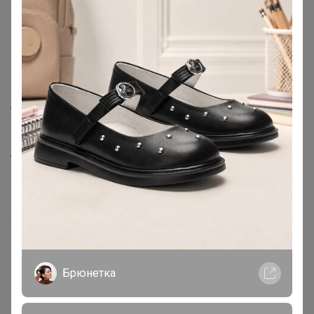
Как здесь все устроено?
Как сделать заказ?
Как получить?
Доставка
Шоурумы
Торговые марки
Наша команда
В наличии
Подарочные сертификаты
Реклама на сайте
Брюнетка
Поставщикам
Вакансии