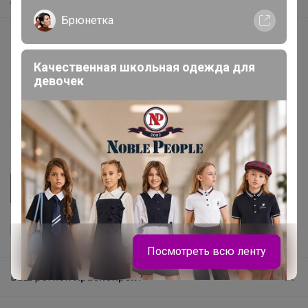
Самое быстрое
Брюнетка
Начать зарабатывать с 24-ok
Picabox.ru - Лучшее место для ваших изображений
Качественная школьная одежда для
девочек
Розыгрыш - Генератор случайных чисел
Пульс нашего маркетплейса
Укорачиватель ссылок
Посмотреть всю ленту
Ваш регион
Красноярск?
Продолжая использовать этот сайт и нажимая кнопку
«Принять», вы даёте согласие на обработку файлов
© ООО "Лявита", ОГРН 1122468054070, 2012 - 2026
cookie