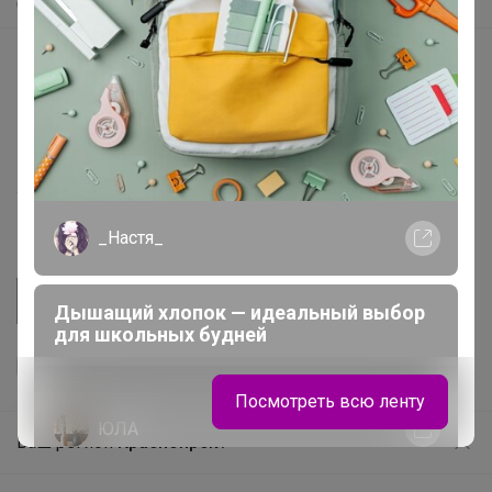
Самое быстрое
Начать зарабатывать с 24-ok
Picabox.ru - Лучшее место для ваших изображений
Розыгрыш - Генератор случайных чисел
Пульс нашего маркетплейса
Укорачиватель ссылок
_Настя_
Дышащий хлопок — идеальный выбор
для школьных будней
Посмотреть всю ленту
ЮЛА
Ваш регион
Красноярск?
Продолжая использовать этот сайт и нажимая кнопку
«Принять», вы даёте согласие на обработку файлов
© ООО "Лявита", ОГРН 1122468054070, 2012 - 2026
cookie