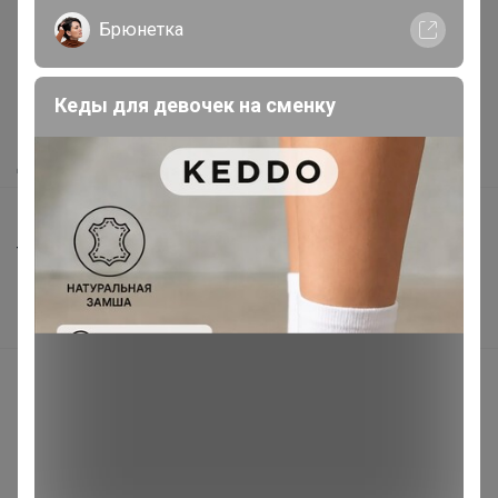
Брюнетка
Как здесь все устроено?
Как сделать заказ?
Кеды для девочек на сменку
Как получить?
Доставка
Шоурумы
Торговые марки
Наша команда
В наличии
Подарочные сертификаты
Реклама на сайте
Поставщикам
Вакансии