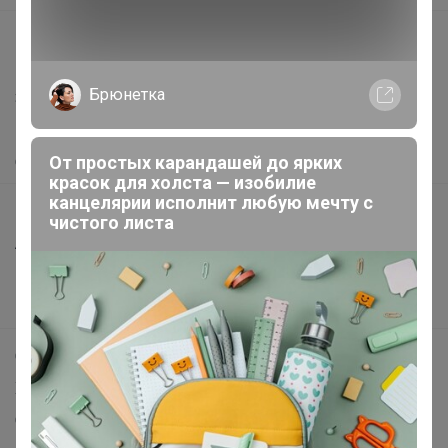
support@24-ok.ru
Написать в поддержку
Брюнетка
Защита покупателя
Помощь
От простых карандашей до ярких
О нас
красок для холста — изобилие
канцелярии исполнит любую мечту с
Все предложения
чистого листа
Анонсы
Новости
Поддержка альпак
Самое выгодное
Хиты продаж
Самое желанное