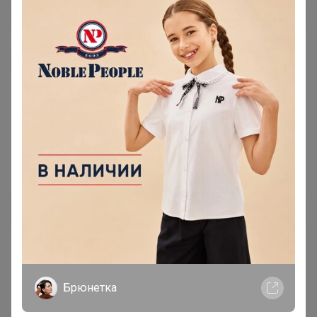
Я внимательно ознакомлен и полностью согласен
с условиями членства в клубе и правилами
вступления, изложенными в следующих
документах:
Правила совместных закупок
,
Соглашение пользователя
,
Политика
конфиденциальности
,
Обработка персональных
данных
.
Зарегистрироваться
Брюнетка