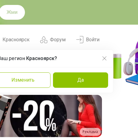
Жми
Красноярск
Форум
Войти
Ваш регион
Красноярск?
Нравится
Заказы
Изменить
Да
и
Команда
Торговые марки
Эксперты
Реклама