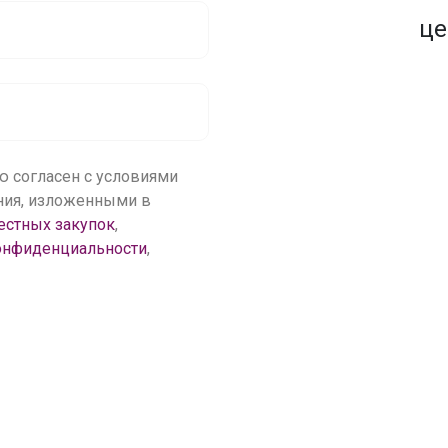
1500+ закупок
по оптовым ценам
це
ю согласен с условиями
ения, изложенными в
естных закупок
,
онфиденциальности
,