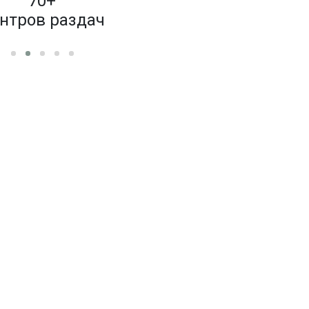
70+
4 000
нтров раздач
бренд