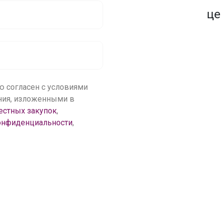
1500+ закупок
по оптовым ценам
це
ю согласен с условиями
ения, изложенными в
естных закупок
,
онфиденциальности
,