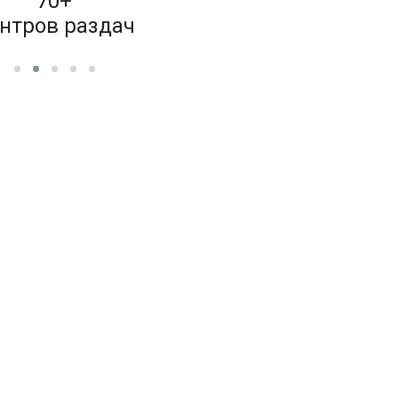
70+
4 000
нтров раздач
бренд