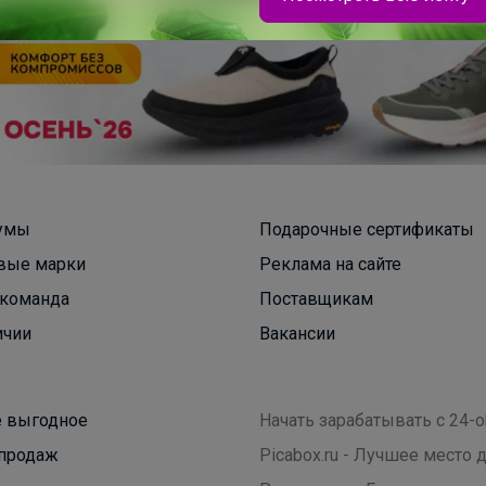
Леныра
Очень стильная школьная форма в стиле Old
Money от Нappy Вaby
умы
Подарочные сертификаты
вые марки
Реклама на сайте
команда
Поставщикам
ичии
Вакансии
 выгодное
Начать зарабатывать с 24-o
продаж
Picabox.ru - Лучшее место