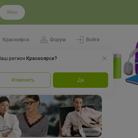
Жми
Красноярск
Форум
Войти
Ваш регион
Красноярск?
Нравится
Заказы
Изменить
Да
и
Команда
Торговые марки
Эксперты
Реклама