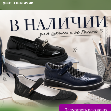
200+
уже в наличии
организаторов
п
ю согласен с условиями
ения, изложенными в
естных закупок
,
онфиденциальности
,
Посмотреть всю ленту