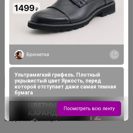
Самое быстрое
Начать зарабатывать с 24-ok
Picabox.ru - Лучшее место для ваших изображений
Розыгрыш - Генератор случайных чисел
Пульс нашего маркетплейса
Укорачиватель ссылок
Брюнетка
Ультрамягкий грифель. Плотный
укрывистый цвет Яркость, перед
которой отступает даже самая темная
бумага
Посмотреть всю ленту
Ваш регион
Красноярск?
Продолжая использовать этот сайт и нажимая кнопку
«Принять», вы даёте согласие на обработку файлов
© ООО "Лявита", ОГРН 1122468054070, 2012 - 2026
cookie