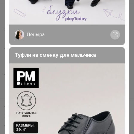
support@24-ok.ru
Написать в поддержку
Защита покупателя
Леныра
Помощь
О нас
Туфли на сменку для мальчика
Все предложения
Анонсы
Новости
Поддержка альпак
Самое выгодное
Хиты продаж
Самое желанное