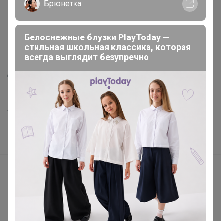
Брюнетка
Как здесь все устроено?
Белоснежные блузки PlayToday —
Как сделать заказ?
стильная школьная классика, которая
всегда выглядит безупречно
Как получить?
Доставка
Шоурумы
Торговые марки
Наша команда
В наличии
Подарочные сертификаты
Реклама на сайте
Поставщикам
Вакансии