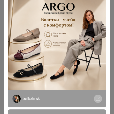
Я внимательно ознакомлен и полностью согласен
с условиями членства в клубе и правилами
вступления, изложенными в следующих
документах:
Правила совместных закупок
,
Соглашение пользователя
,
Политика
конфиденциальности
,
Обработка персональных
данных
.
Зарегистрироваться
belkakrsk