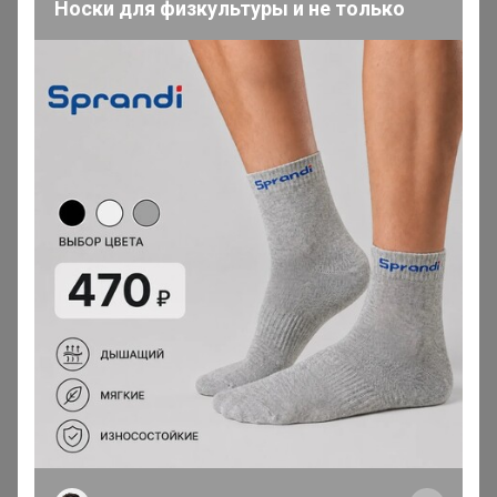
Носки для физкультуры и не только
200 000+
15
ров
пользователей
по 
Реклама