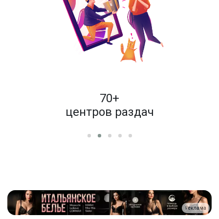
пок
70+
енам
центров раздач
Реклама