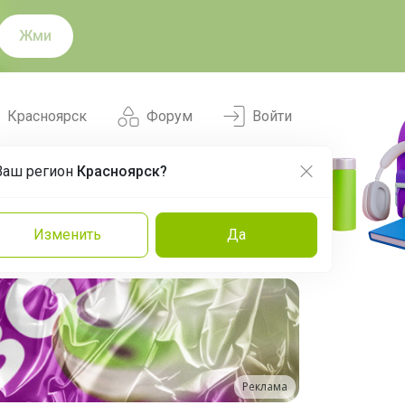
Жми
Красноярск
Форум
Войти
Ваш регион
Красноярск?
Нравится
Заказы
Изменить
Да
и
Команда
Торговые марки
Эксперты
Реклама