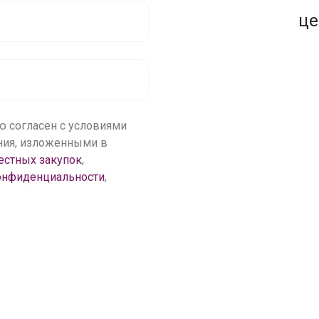
1500+ закупок
по оптовым ценам
це
ю согласен с условиями
ения, изложенными в
естных закупок
,
онфиденциальности
,