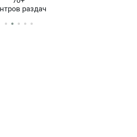
70+
4 000
нтров раздач
бренд