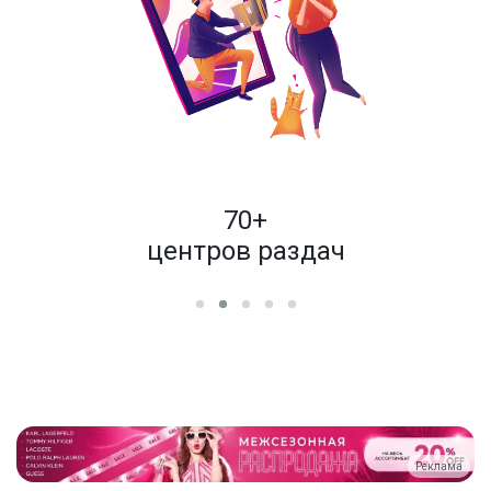
пок
70+
енам
центров раздач
Реклама