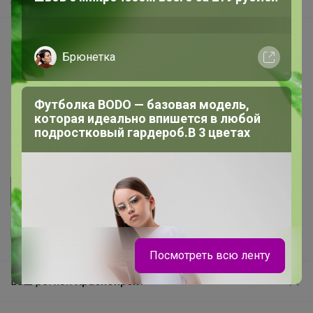
Самое быстрое
Начать зарабатывать с 24-ok
Брюнетка
Picabox.ru - Лучшее место для ваших изображений
Розыгрыш - Генератор случайных чисел
Футболка BODO — базовая модель,
Пульс нашего маркетплейса
которая идеально впишется в любой
Укорачиватель ссылок
подростковый гардероб.В 3 цветах
Посмотреть всю ленту
Ваш регион
Красноярск?
Продолжая использовать этот сайт и нажимая кнопку
«Принять», вы даёте согласие на обработку файлов
© ООО "Лявита", ОГРН 1122468054070, 2012 - 2026
cookie