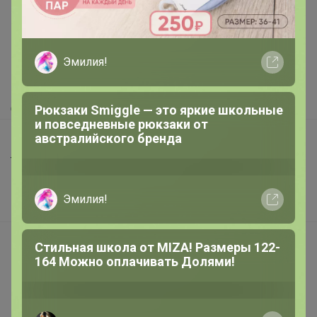
Как здесь все устроено?
Как сделать заказ?
Эмилия!
Как получить?
Доставка
Рюкзаки Smiggle — это яркие школьные
и повседневные рюкзаки от
австралийского бренда
Шоурумы
Торговые марки
Наша команда
Эмилия!
В наличии
Подарочные сертификаты
Стильная школа от MIZA! Размеры 122-
164 Можно оплачивать Долями!
Реклама на сайте
Поставщикам
Вакансии