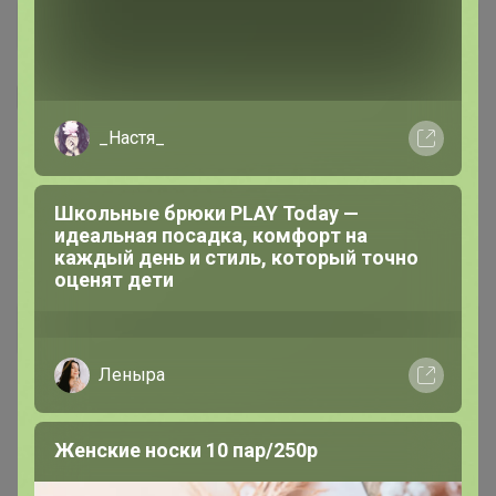
Я внимательно ознакомлен и полностью согласен
с условиями членства в клубе и правилами
_Настя_
вступления, изложенными в следующих
документах:
Правила совместных закупок
,
Соглашение пользователя
,
Политика
Школьные брюки PLAY Today —
конфиденциальности
,
Обработка персональных
идеальная посадка, комфорт на
данных
.
каждый день и стиль, который точно
оценят дети
Зарегистрироваться
Леныра
Женские носки 10 пар/250р