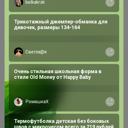
belkakrsk
support@24-ok.ru
Написать в поддержку
Трикотажный джемпер-обманка для
девочек, размеры 134-164
Защита покупателя
Помощь
О нас
Светла@я
Все предложения
Анонсы
Очень стильная школьная форма в
стиле Old Money от Нappy Вaby
Новости
Поддержка альпак
РомашкаХ
Самое выгодное
Хиты продаж
Самое желанное
Термофутболка детская без боковых
швов с микрочесом всего за 219 рублей