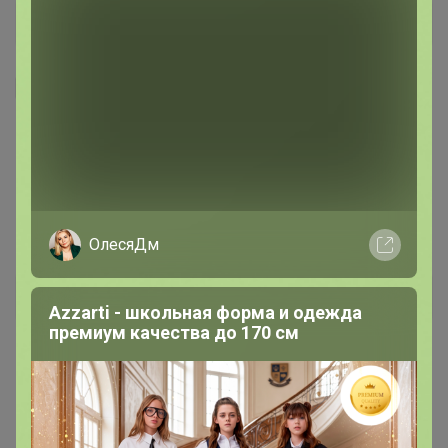
Я внимательно ознакомлен и полностью согласен
с условиями членства в клубе и правилами
вступления, изложенными в следующих
документах:
Правила совместных закупок
,
Соглашение пользователя
,
Политика
конфиденциальности
,
Обработка персональных
данных
.
ОлесяДм
Зарегистрироваться
Azzarti - школьная форма и одежда
премиум качества до 170 см