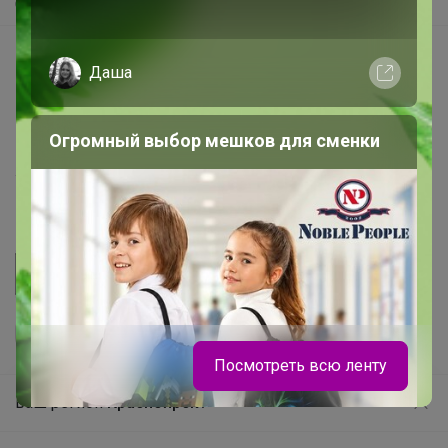
Самое быстрое
Начать зарабатывать с 24-ok
Даша
Picabox.ru - Лучшее место для ваших изображений
Розыгрыш - Генератор случайных чисел
Огромный выбор мешков для сменки
Пульс нашего маркетплейса
Укорачиватель ссылок
Посмотреть всю ленту
Ваш регион
Красноярск?
Продолжая использовать этот сайт и нажимая кнопку
«Принять», вы даёте согласие на обработку файлов
© ООО "Лявита", ОГРН 1122468054070, 2012 - 2026
cookie