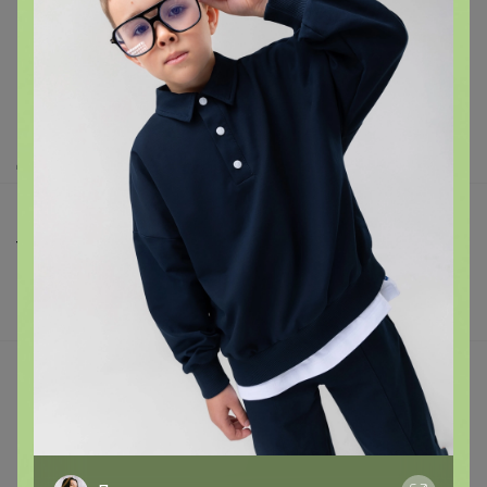
Как здесь все устроено?
Как сделать заказ?
Как получить?
Доставка
Шоурумы
Торговые марки
Наша команда
В наличии
Подарочные сертификаты
Реклама на сайте
Поставщикам
Вакансии