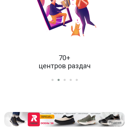
пок
70+
енам
центров раздач
Реклама