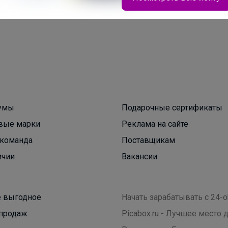
Леныра
Мосье Башмаков. Заключительные выкупы в
связи с закрытием магазина Разбираем остатки
умы
Подарочные сертификаты
школьной формы и обуви
вые марки
Реклама на сайте
команда
Поставщикам
ичии
Вакансии
 выгодное
Начать зарабатывать с 24-o
продаж
Picabox.ru - Лучшее место