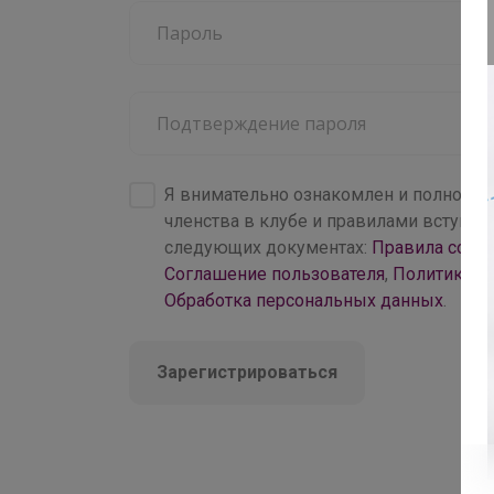
4 000+
брендов
Я внимательно ознакомлен и полность
членства в клубе и правилами вступл
следующих документах:
Правила совм
Соглашение пользователя
,
Политика к
Обработка персональных данных
.
Зарегистрироваться