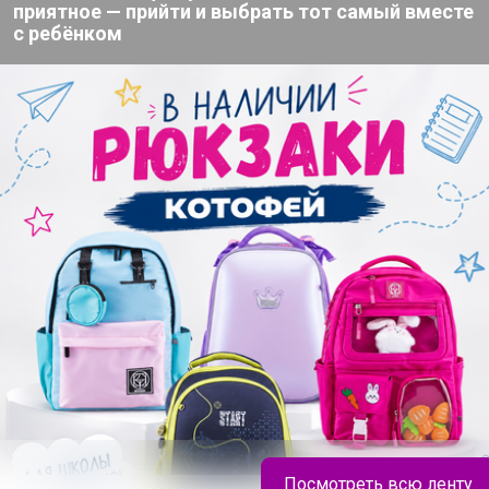
200+
приятное — прийти и выбрать тот самый вместе
организаторов
п
с ребёнком
ю согласен с условиями
ения, изложенными в
естных закупок
,
онфиденциальности
,
Посмотреть всю ленту