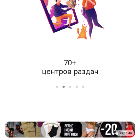
пок
70+
енам
центров раздач
Реклама