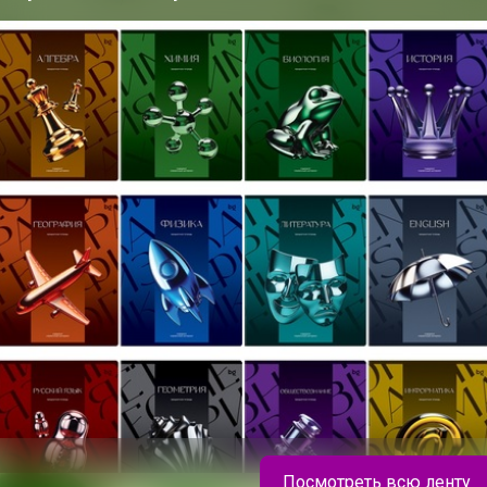
200+
организаторов
п
ю согласен с условиями
ения, изложенными в
естных закупок
,
онфиденциальности
,
Посмотреть всю ленту