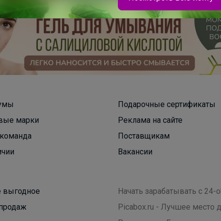
Натка
Школьная коллекция от НоаТекс — это
прекрасное качество за доступные цены. От 503
рублей
умы
Подарочные сертификаты
вые марки
Реклама на сайте
команда
Поставщикам
ичии
Вакансии
 выгодное
Начать зарабатывать с 24-o
продаж
Picabox.ru - Лучшее место