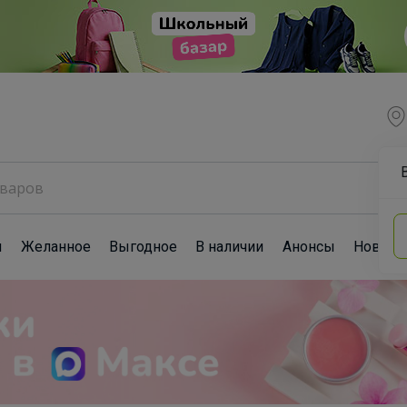
ы
Желанное
Выгодное
В наличии
Анонсы
Новост