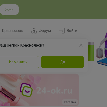
Жми
Красноярск
Форум
Войти
Ваш регион
Красноярск?
Нравится
Заказы
Изменить
Да
и
Команда
Торговые марки
Эксперты
Реклама