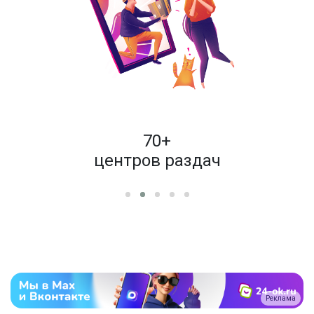
пок
70+
енам
центров раздач
Реклама