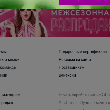
Брюнетка
Школьные рюкзаки Hummingbird и Steiner
Скидки до -40%, готовься к школе с выгодой
умы
Подарочные сертификаты
вые марки
Реклама на сайте
команда
Поставщикам
ичии
Вакансии
 выгодное
Начать зарабатывать с 24-o
продаж
Picabox.ru - Лучшее место