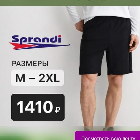
200+
организаторов
п
ю согласен с условиями
ения, изложенными в
естных закупок
,
онфиденциальности
,
Посмотреть всю ленту