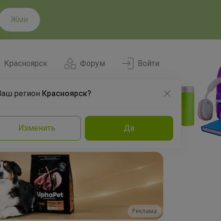
Жми
Красноярск
Форум
Войти
Ваш регион
Красноярск?
Нравится
Заказы
Изменить
Да
и
Команда
Торговые марки
Эксперты
Реклама