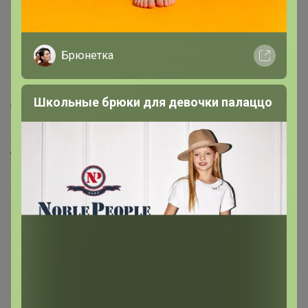
Как здесь все устроено?
Брюнетка
Как сделать заказ?
Как получить?
Школьные брюки для девочки палаццо
Доставка
Шоурумы
Торговые марки
Наша команда
В наличии
Подарочные сертификаты
Реклама на сайте
Поставщикам
Вакансии