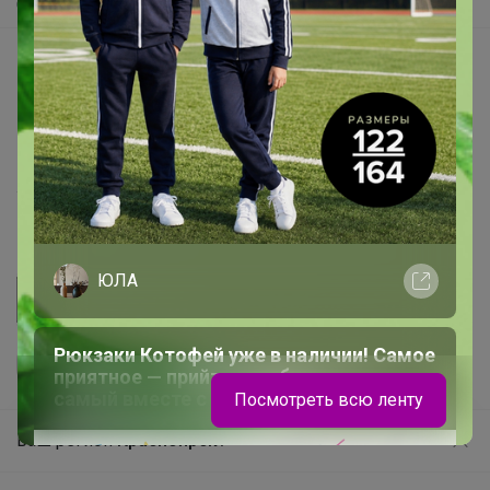
Самое быстрое
Начать зарабатывать с 24-ok
Picabox.ru - Лучшее место для ваших изображений
Розыгрыш - Генератор случайных чисел
Пульс нашего маркетплейса
Укорачиватель ссылок
ЮЛА
Рюкзаки Котофей уже в наличии! Самое
приятное — прийти и выбрать тот
самый вместе с ребёнком
Посмотреть всю ленту
Ваш регион
Красноярск?
Продолжая использовать этот сайт и нажимая кнопку
«Принять», вы даёте согласие на обработку файлов
© ООО "Лявита", ОГРН 1122468054070, 2012 - 2026
cookie