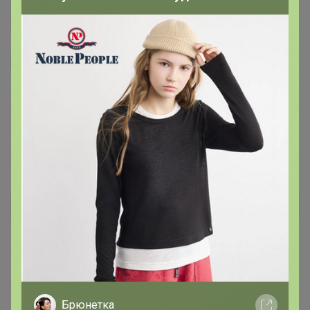
Я внимательно ознакомлен и полностью согласен
с условиями членства в клубе и правилами
вступления, изложенными в следующих
документах:
Правила совместных закупок
,
Соглашение пользователя
,
Политика
конфиденциальности
,
Обработка персональных
данных
.
Зарегистрироваться
Брюнетка