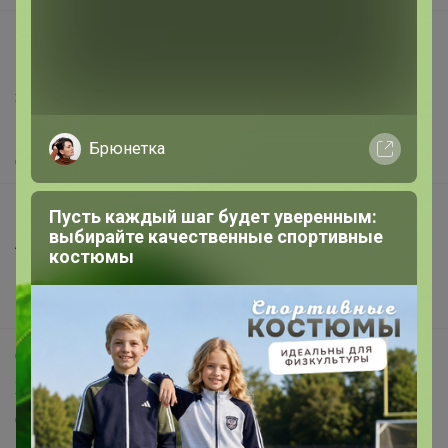
support@24-ok.ru
Написать в поддержку
Защита покупателя
Помощь
Брюнетка
О нас
Все предложения
Пусть каждый шаг будет уверенным:
выбирайте качественные спортивные
Анонсы
костюмы
Новости
Поддержка альпак
Самое выгодное
Хиты продаж
Самое желанное