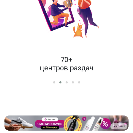
пок
70+
енам
центров раздач
Реклама