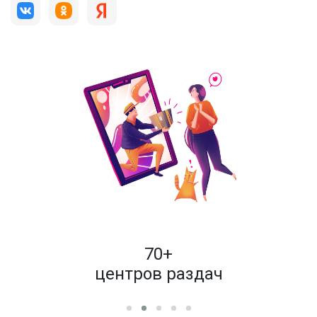
пок
70+
енам
центров раздач