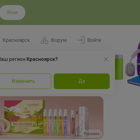
Жми
Красноярск
Форум
Войти
Ваш регион
Красноярск?
Нравится
Заказы
Изменить
Да
и
Команда
Торговые марки
Эксперты
Реклама