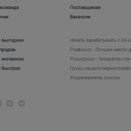
команда
Поставщикам
Роскошные образы на 1 сентября!
ичии
Вакансии
 выгодное
Начать зарабатывать с 24-o
продаж
Picabox.ru - Лучшее место
 желанное
Розыгрыш - Генератор слу
 быстрое
Пульс нашего маркетплейс
Укорачиватель ссылок
Настасья!