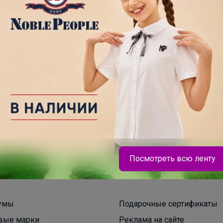
200+
рвисов
организаторов
п
Посмотреть всю ленту
Брюнетка
умы
Подарочные сертификаты
вые марки
Реклама на сайте