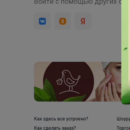
4 000+
Войти с помощью других се
брендов
Как здесь все устроено?
Шоур
Как сделать заказ?
Торго