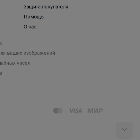
Защита покупателя
Помощь
О нас
k
 для ваших изображений
чайных чисел
а