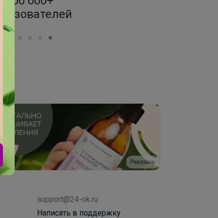
200 000+
1500+ за
ользователей
по оптовым
Реклама
support@24-ok.ru
Написать в поддержку