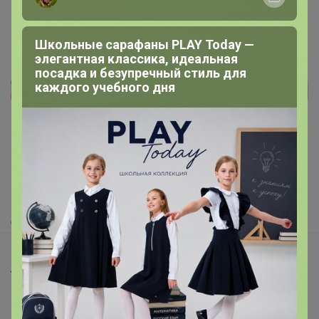
Школьные сарафаны PLAY Today —
элегантная классика, идеальная
посадка и безупречный стиль для
каждого учебного дня
Реклама
Как здесь все устроено?
Как сделать заказ?
Как получить?
Доставка
Шоурумы
Торговые марки
Наша команда