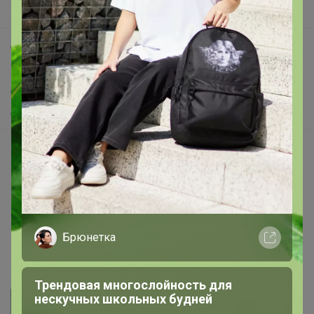
Поддержка альпак
Самое выгодное
Хиты продаж
Самое желанное
Самое быстрое
Начать зарабатывать с 24-ok
Picabox.ru - Лучшее место для ваших изображений
Розыгрыш - Генератор случайных чисел
Пульс нашего маркетплейса
Брюнетка
Укорачиватель ссылок
Трендовая многослойность для
нескучных школьных будней