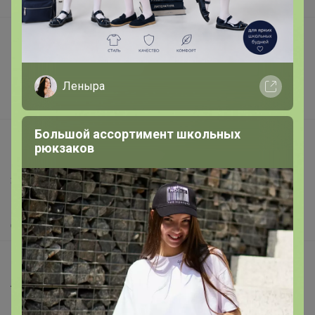
В наличии
Подарочные сертификаты
Реклама на сайте
Поставщикам
Леныра
Вакансии
Большой ассортимент школьных
support@24-ok.ru
рюкзаков
Написать в поддержку
Защита покупателя
Помощь
О нас
Все предложения
Анонсы
Новости