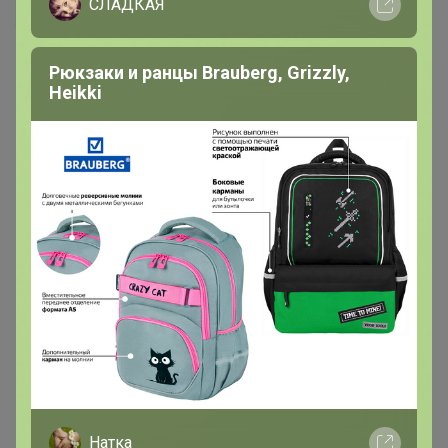
СЛАДКАЯ
Рюкзаки и ранцы Brauberg, Grizzly,
Heikki
200 000+
15
ров
пользователей
по 
Натка