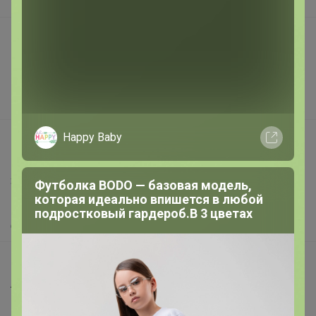
В наличии
Подарочные сертификаты
Реклама на сайте
Поставщикам
Вакансии
Happy Baby
support@24-ok.ru
Написать в поддержку
Защита покупателя
Футболка BODO — базовая модель,
которая идеально впишется в любой
Помощь
подростковый гардероб.В 3 цветах
О нас
Все предложения
Анонсы
Новости