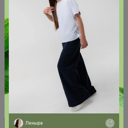
Поддержка альпак
Самое выгодное
Хиты продаж
Самое желанное
Самое быстрое
Начать зарабатывать с 24-ok
Picabox.ru - Лучшее место для ваших изображений
Розыгрыш - Генератор случайных чисел
Пульс нашего маркетплейса
Укорачиватель ссылок
Леныра