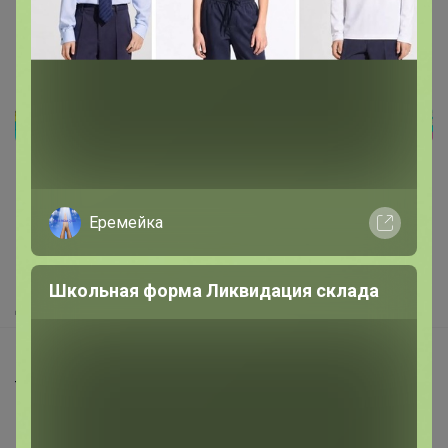
Реклама
Как здесь все устроено?
Еремейка
Как сделать заказ?
Как получить?
Школьная форма Ликвидация склада
Доставка
Шоурумы
Торговые марки
Наша команда