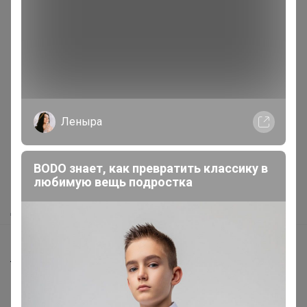
Реклама
Леныра
Как здесь все устроено?
Как сделать заказ?
BODO знает, как превратить классику в
любимую вещь подростка
Как получить?
Доставка
Шоурумы
Торговые марки
Наша команда