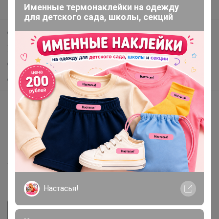
Именные термонаклейки на одежду
Поддержка альпак
для детского сада, школы, секций
Самое выгодное
Хиты продаж
Самое желанное
Самое быстрое
Начать зарабатывать с 24-ok
Picabox.ru - Лучшее место для ваших изображений
Розыгрыш - Генератор случайных чисел
Пульс нашего маркетплейса
Укорачиватель ссылок
Настасья!