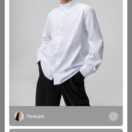
В наличии
Подарочные сертификаты
Реклама на сайте
Поставщикам
Вакансии
support@24-ok.ru
Написать в поддержку
Защита покупателя
Помощь
О нас
Все предложения
Леныра
Анонсы
Новости