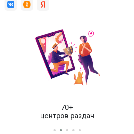
пок
70+
енам
центров раздач