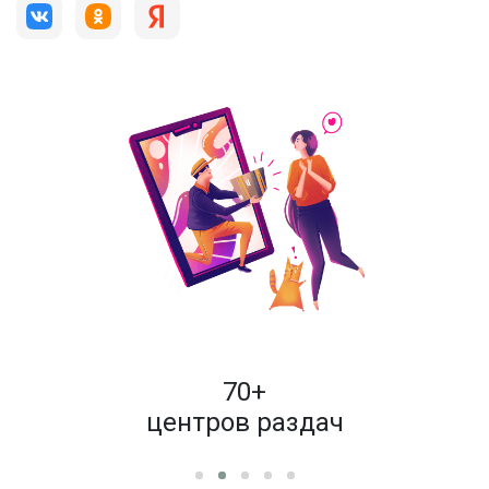
пок
70+
енам
центров раздач