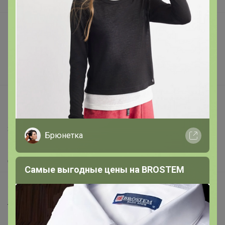
В наличии
Подарочные сертификаты
Реклама на сайте
Поставщикам
Вакансии
support@24-ok.ru
Написать в поддержку
Защита покупателя
Брюнетка
Помощь
О нас
Самые выгодные цены на BROSTEM
Все предложения
Анонсы
Новости