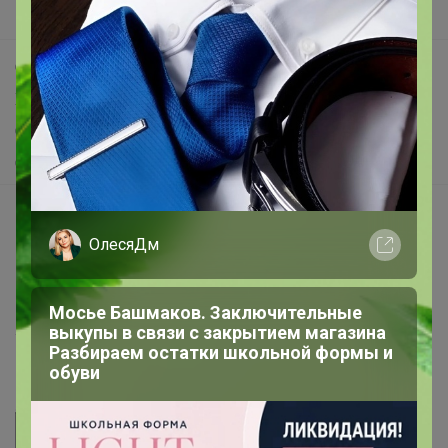
Поддержка альпак
Самое выгодное
Хиты продаж
Самое желанное
Самое быстрое
Начать зарабатывать с 24-ok
ОлесяДм
Picabox.ru - Лучшее место для ваших изображений
Розыгрыш - Генератор случайных чисел
Пульс нашего маркетплейса
Мосье Башмаков. Заключительные
выкупы в связи с закрытием магазина
Укорачиватель ссылок
Разбираем остатки школьной формы и
обуви