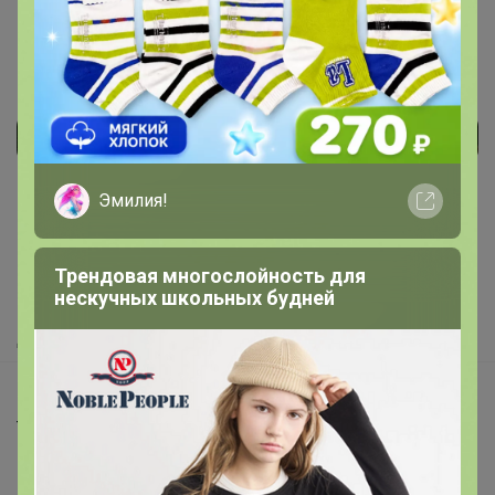
Реклама
Эмилия!
Как здесь все устроено?
Как сделать заказ?
Трендовая многослойность для
нескучных школьных будней
Как получить?
Доставка
Шоурумы
Торговые марки
Наша команда