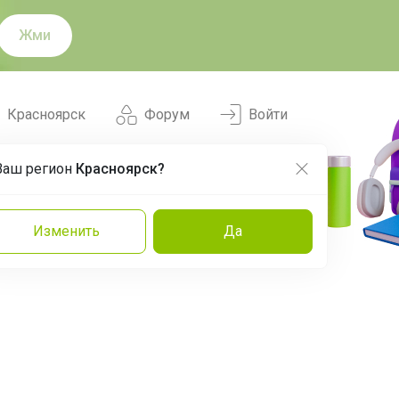
Жми
Красноярск
Форум
Войти
Ваш регион
Красноярск?
Нравится
Заказы
Изменить
Да
и
Команда
Торговые марки
Эксперты