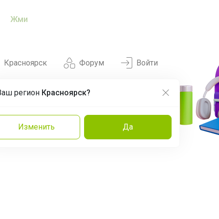
Жми
Красноярск
Форум
Войти
Ваш регион
Красноярск?
Нравится
Заказы
Изменить
Да
и
Команда
Торговые марки
Эксперты