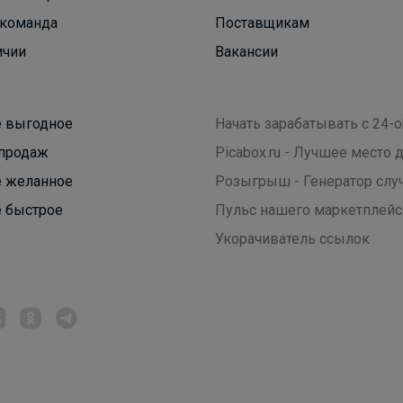
На физкультуру днем, на прогулку вечером.
команда
Поставщикам
Кроссовки Sprandi за 2790 рублей
ичии
Вакансии
 выгодное
Начать зарабатывать с 24-o
продаж
Picabox.ru - Лучшее место
 желанное
Розыгрыш - Генератор слу
 быстрое
Пульс нашего маркетплейс
Укорачиватель ссылок