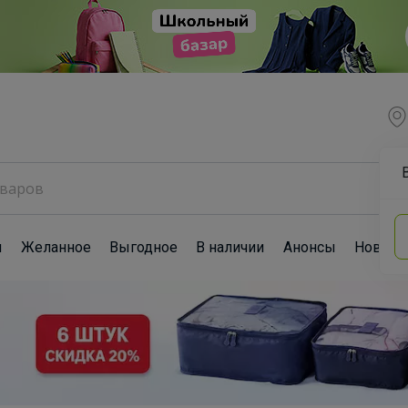
ы
Желанное
Выгодное
В наличии
Анонсы
Новост