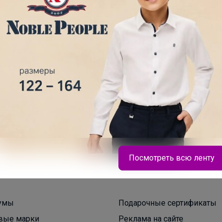
200+
рвисов
организаторов
п
Посмотреть всю ленту
Брюнетка
умы
Подарочные сертификаты
вые марки
Реклама на сайте