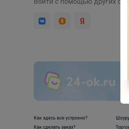
4 000+
Войти с помощью других се
брендов
Как здесь все устроено?
Шоур
Как сделать заказ?
Торго