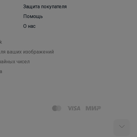
Защита покупателя
Помощь
О нас
k
 для ваших изображений
чайных чисел
а