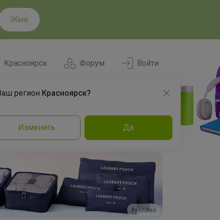
Жми
Красноярск
Форум
Войти
Ваш регион
Красноярск?
Нравится
Заказы
Изменить
Да
и
Команда
Торговые марки
Эксперты
Реклама