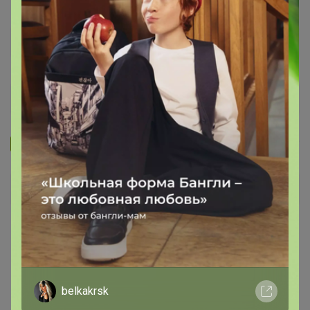
Запомнить
Забыли пароль?
Войти
Регистрация
Войти с помощью других сервисов
belkakrsk