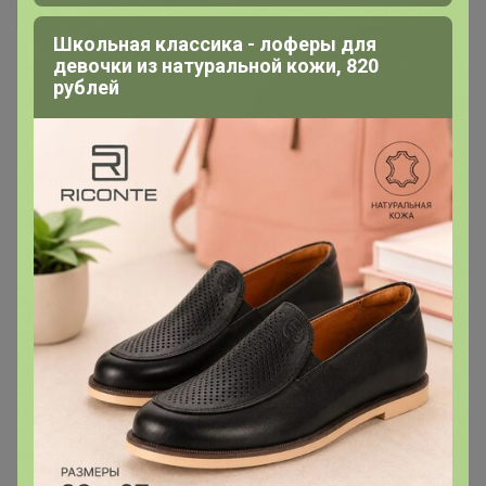
Школьная классика - лоферы для
девочки из натуральной кожи, 820
рублей
200 000+
15
ров
пользователей
по 