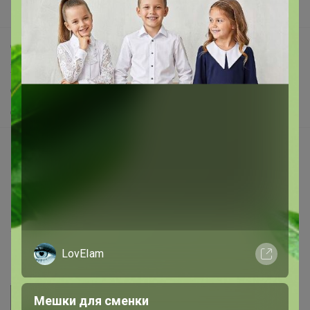
Поддержка альпак
Самое выгодное
Хиты продаж
Самое желанное
Самое быстрое
Начать зарабатывать с 24-ok
Picabox.ru - Лучшее место для ваших изображений
Розыгрыш - Генератор случайных чисел
Пульс нашего маркетплейса
Укорачиватель ссылок
LovEIam
Мешки для сменки