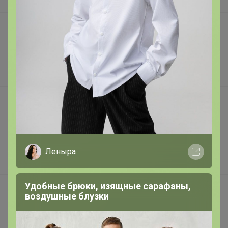
В наличии
Подарочные сертификаты
Реклама на сайте
Поставщикам
Вакансии
support@24-ok.ru
Написать в поддержку
Защита покупателя
Помощь
Леныра
О нас
Удобные брюки, изящные сарафаны,
Все предложения
воздушные блузки
Анонсы
Новости