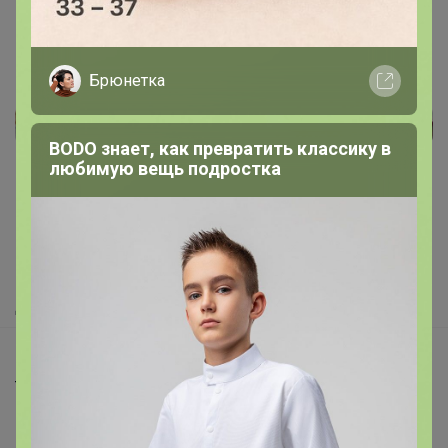
Брюнетка
Реклама
BODO знает, как превратить классику в
любимую вещь подростка
Как здесь все устроено?
Как сделать заказ?
Как получить?
Доставка
Шоурумы
Торговые марки
Наша команда