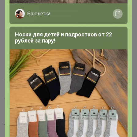
В наличии
Брюнетка
Подарочные сертификаты
Реклама на сайте
Носки для детей и подростков от 22
Поставщикам
рублей за пару!
Вакансии
support@24-ok.ru
Написать в поддержку
Защита покупателя
Помощь
О нас
Все предложения
Анонсы
Новости