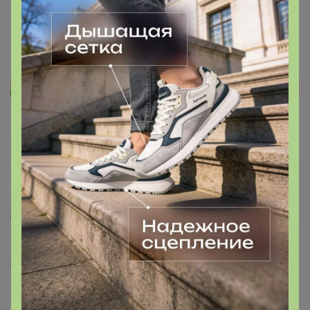
Реклама
Как здесь все устроено?
Как сделать заказ?
Как получить?
Доставка
Шоурумы
Торговые марки
Наша команда