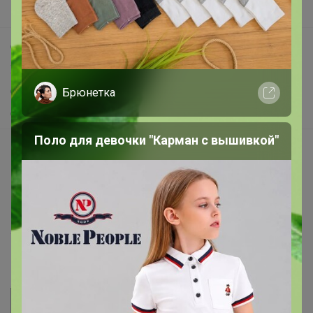
Поддержка альпак
Самое выгодное
Хиты продаж
Самое желанное
Брюнетка
Самое быстрое
Поло для девочки "Карман с вышивкой"
Начать зарабатывать с 24-ok
Picabox.ru - Лучшее место для ваших изображений
Розыгрыш - Генератор случайных чисел
Пульс нашего маркетплейса
Укорачиватель ссылок