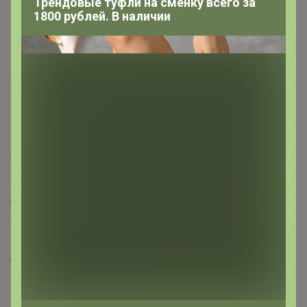
Трендовые туфли на сменку всего за
1800 рублей. В наличии
Подарочные сертификаты
Реклама на сайте
Поставщикам
Вакансии
support@24-ok.ru
Написать в поддержку
Защита покупателя
Помощь
О нас
Все предложения
Анонсы
Новости
Поддержка альпак