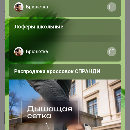
Брюнетка
Самое выгодное
Хиты продаж
Лоферы школьные
Самое желанное
Самое быстрое
Брюнетка
Начать зарабатывать с 24-ok
Picabox.ru - Лучшее место для ваших изображений
Распродажа кроссовок СПРАНДИ
Розыгрыш - Генератор случайных чисел
Пульс нашего маркетплейса
Укорачиватель ссылок