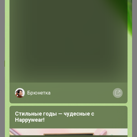
Запомнить
Забыли пароль?
Войти
Брюнетка
Регистрация
Стильные годы — чудесные с
Happywear!
Войти с помощью других сервисов