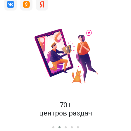
пок
70+
енам
центров раздач