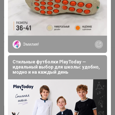
Поддержка альпак
Самое выгодное
Хиты продаж
Самое желанное
Самое быстрое
Эмилия!
Начать зарабатывать с 24-ok
Стильные футболки PlayToday —
Picabox.ru - Лучшее место для ваших изображений
идеальный выбор для школы: удобно,
Розыгрыш - Генератор случайных чисел
модно и на каждый день
Пульс нашего маркетплейса
Укорачиватель ссылок