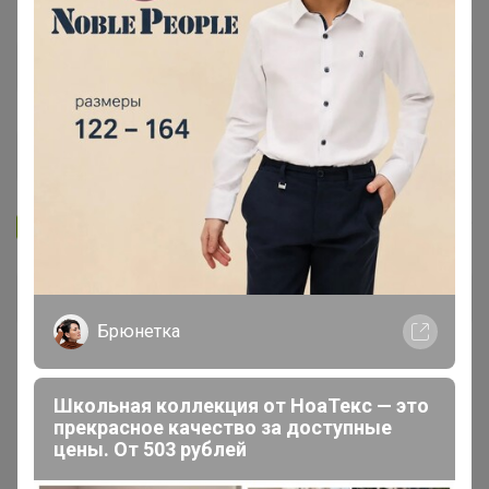
Запомнить
Забыли пароль?
Войти
Брюнетка
Регистрация
Школьная коллекция от НоаТекс — это
прекрасное качество за доступные
Войти с помощью других сервисов
цены. От 503 рублей