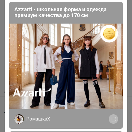
Azzarti - школьная форма и одежда
премиум качества до 170 см
Реклама
Как здесь все устроено?
Как сделать заказ?
Как получить?
Доставка
Шоурумы
Торговые марки
РомашкаХ
Наша команда