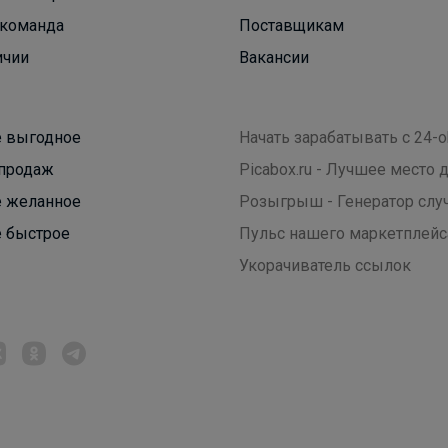
Стильные кроссовки на физкультуру 790р
команда
Поставщикам
ичии
Вакансии
 выгодное
Начать зарабатывать с 24-o
продаж
Picabox.ru - Лучшее место
 желанное
Розыгрыш - Генератор слу
 быстрое
Пульс нашего маркетплейс
Укорачиватель ссылок