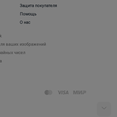
Защита покупателя
Помощь
О нас
k
 для ваших изображений
чайных чисел
а