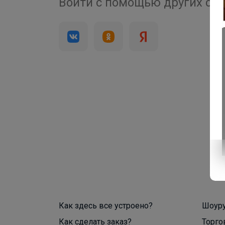
4 000+
Войти с помощью других се
брендов
Как здесь все устроено?
Шоур
Как сделать заказ?
Торго