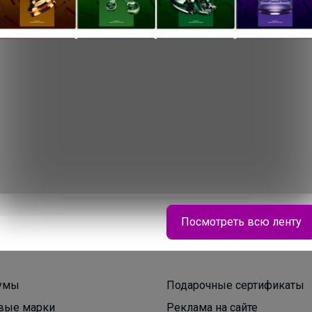
200+
рвисов
организаторов
п
Посмотреть всю ленту
Натка
умы
Подарочные сертификаты
вые марки
Реклама на сайте