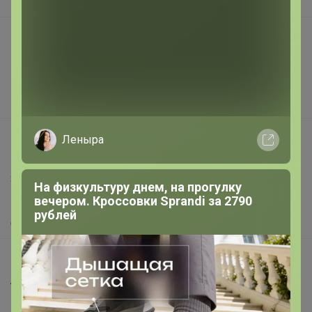
В наличии
Подарочные сертификаты
Реклама на сайте
Поставщикам
Вакансии
support@24-ok.ru
Леныра
Написать в поддержку
Защита покупателя
На физкультуру днем, на прогулку
вечером. Кроссовки Sprandi за 2790
Помощь
рублей
О нас
Все предложения
Анонсы
Новости