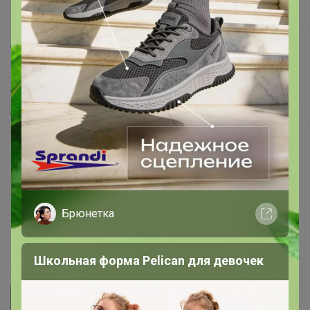
Поддержка альпак
Самое выгодное
Хиты продаж
Самое желанное
Самое быстрое
Начать зарабатывать с 24-ok
Picabox.ru - Лучшее место для ваших изображений
Розыгрыш - Генератор случайных чисел
Пульс нашего маркетплейса
Брюнетка
Укорачиватель ссылок
Школьная форма Pelican для девочек