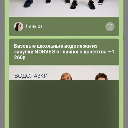
Леныра
Реклама
Базовые школьные водолазки из
закупки NORVEG отличного качества —1
260р
Как здесь все устроено?
Как сделать заказ?
Как получить?
Доставка
Шоурумы
Торговые марки
Наша команда