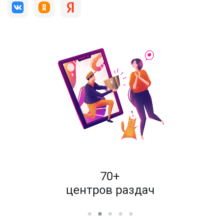
пок
70+
енам
центров раздач