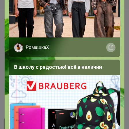
Поддержка альпак
Самое выгодное
Хиты продаж
Самое желанное
Самое быстрое
РомашкаХ
Начать зарабатывать с 24-ok
В школу с радостью! всё в наличии
Picabox.ru - Лучшее место для ваших изображений
Розыгрыш - Генератор случайных чисел
Пульс нашего маркетплейса
Укорачиватель ссылок