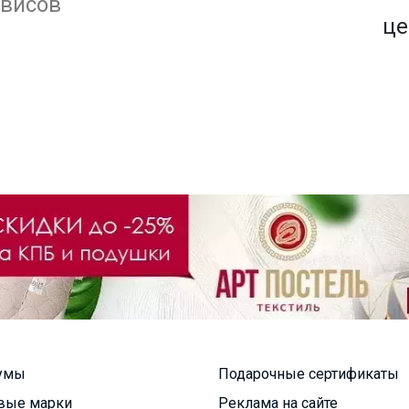
1500+ закупок
рвисов
по оптовым ценам
це
умы
Подарочные сертификаты
вые марки
Реклама на сайте