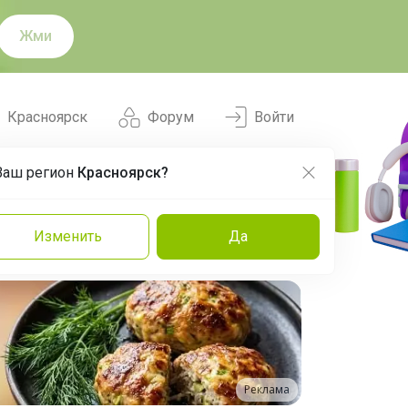
Жми
Красноярск
Форум
Войти
Ваш регион
Красноярск?
Нравится
Заказы
Изменить
Да
и
Команда
Торговые марки
Эксперты
Реклама