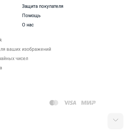
Защита покупателя
Помощь
О нас
k
 для ваших изображений
чайных чисел
а