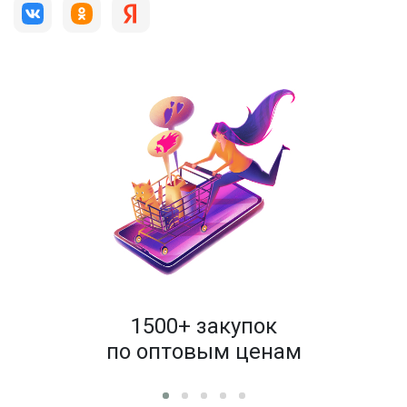
1500+ закупок
лей
по оптовым ценам
це