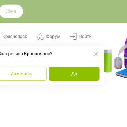
Жми
Красноярск
Форум
Войти
Ваш регион
Красноярск?
Нравится
Заказы
Изменить
Да
и
Команда
Торговые марки
Эксперты