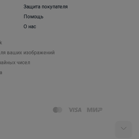
Защита покупателя
Помощь
О нас
k
 для ваших изображений
чайных чисел
а