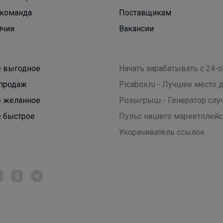
команда
Поставщикам
ичии
Вакансии
 выгодное
Начать зарабатывать с 24-o
продаж
Picabox.ru - Лучшее место
 желанное
Розыгрыш - Генератор слу
 быстрое
Пульс нашего маркетплейс
Укорачиватель ссылок