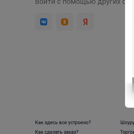
4 000+
Войти с помощью других се
брендов
Как здесь все устроено?
Шоур
Как сделать заказ?
Торго