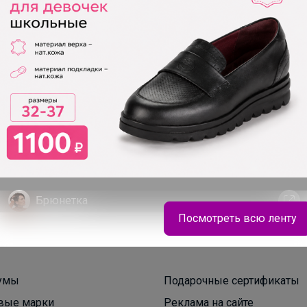
200+
рвисов
организаторов
п
Брюнетка
Посмотреть всю ленту
Колготки отличного качества уже в наличии —
любимые бренды Котофей, Mark Formelle и
Лукоморье для школы
умы
Подарочные сертификаты
вые марки
Реклама на сайте