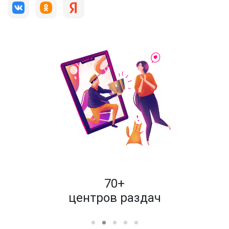
пок
70+
енам
центров раздач