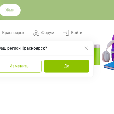
Жми
Красноярск
Форум
Войти
Ваш регион
Красноярск?
Нравится
Заказы
Изменить
Да
и
Команда
Торговые марки
Эксперты