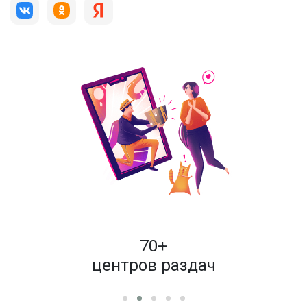
пок
70+
енам
центров раздач