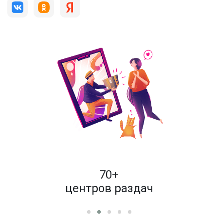
пок
70+
енам
центров раздач