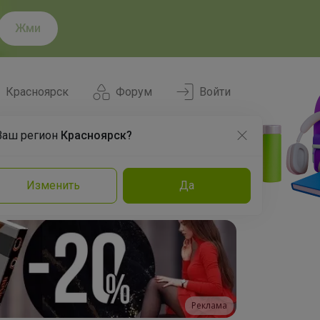
Жми
Красноярск
Форум
Войти
Ваш регион
Красноярск?
Нравится
Заказы
Изменить
Да
и
Команда
Торговые марки
Эксперты
Реклама