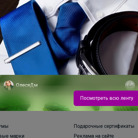
200+
рвисов
организаторов
п
ОлесяДм
Посмотреть всю ленту
Школьная классика с современным дизайном —
уже в наличии
умы
Подарочные сертификаты
вые марки
Реклама на сайте