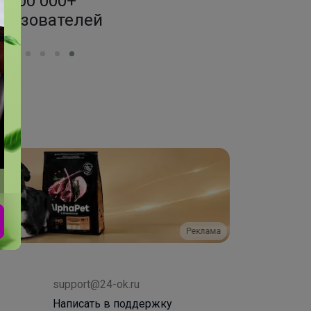
200 000+
1500+ за
ользователей
по оптовым
Реклама
support@24-ok.ru
Написать в поддержку