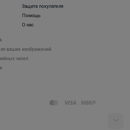
Защита покупателя
Помощь
О нас
k
 для ваших изображений
чайных чисел
а