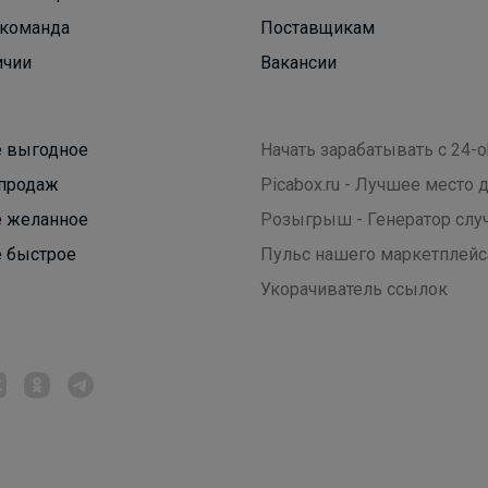
команда
Поставщикам
ичии
Вакансии
 выгодное
Начать зарабатывать с 24-o
продаж
Picabox.ru - Лучшее место
 желанное
Розыгрыш - Генератор слу
 быстрое
Пульс нашего маркетплейс
Укорачиватель ссылок
Леныра