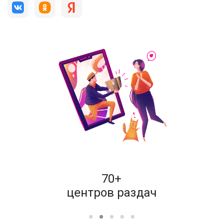
пок
70+
енам
центров раздач