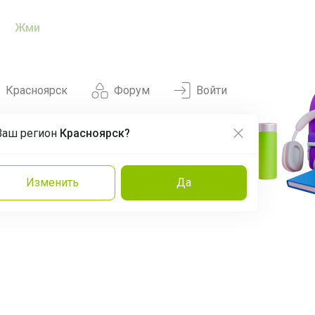
Жми
Красноярск
Форум
Войти
Ваш регион
Красноярск?
Нравится
Заказы
Изменить
Да
и
Команда
Торговые марки
Эксперты